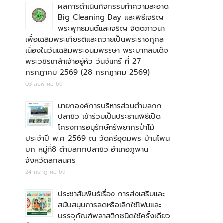
ผลการดำเนินกิจกรรมทำความสะอาด
Big Cleaning Day และพิธีเจริญ
พระพุทธมนต์และเจริญ จิตตภาวนา
เพื่อเฉลิมพระเกียรติและถวายเป็นพระราชกุศล
เนื่องในวันเฉลิมพระชนมพรรษา พระบาทสมเด็จ
พระวชิรเกล้าเจ้าอยู่หัว วันจันทร์ ที่ 27
กรกฎาคม 2569 (28 กรกฎาคม 2569)
03-สิงหาคม-69
นายกองค์การบริหารส่วนตำบลกก
ปลาซิว เข้าร่วมเป็นประธานพิธีเปิด
โครงการอนุรักษ์ทรัพยากรป่าไม้
ประจำปี พ.ศ 2569 ณ วัดศรีอุดมพร บ้านโพน
บก หมู่ที่8 ตำบลกกปลาซิว อำเภอภูพาน
จังหวัดสกลนคร
24-กรกฎาคม-69
ประชาสัมพันธ์เรื่อง การส่งเสริมและ
สนับสนุนการลดหรือเลิกใช้โฟมและ
บรรจุภัณฑ์พลาสติกชนิดใช้ครั้งเดียว