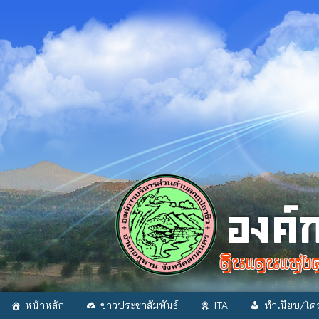
Skip
to
content
หน้าหลัก
ข่าวประชาสัมพันธ์
ITA
ทำเนียบ/โคร