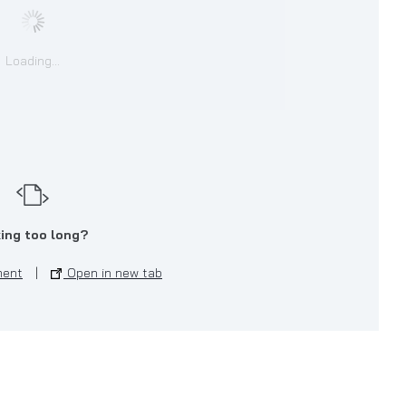
Loading...
ing too long?
ment
|
Open in new tab