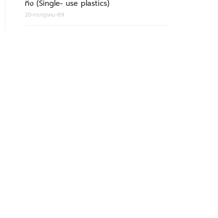
ทิ้ง (Single- use plastics)
20-กรกฎาคม-69