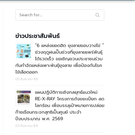
ข่าวประชาสัมพันธ์
“6 แหล่งยอดฮิต ยุงลายชอบวางไข่ ”
ช่วงฤดูฝนเป็นช่วงที่ยุงลายแพร่พันธุ์
ได้รวดเร็ว ขอเชิญชวนประชาชนร่วม
กันกำจัดแหล่งเพาะพันธุ์ยุงลาย เพื่อป้องกันโรค
ไข้เลือดออก
05-สิงหาคม-69
แผนปฏิบัติการเชิงกลยุทธ์แนวใหม่
RE-X-RAY โครงการถังขยะเปียก ลด
โลกร้อน เพื่อบรรลุเป้าหมายการปล่อย
ก๊าชเรือนกระจกสุทธิเป็นศูนย์ ประจำ
ปีงบประมาณ พ.ศ. 2569
03-สิงหาคม-69