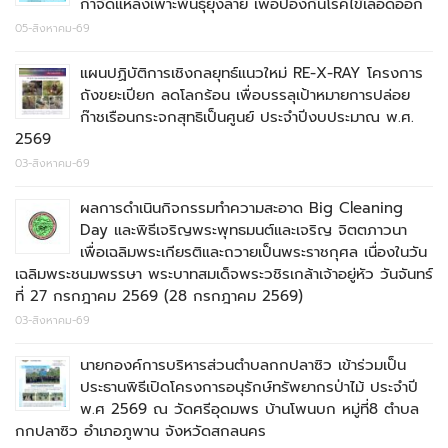
กำจัดแหล่งเพาะพันธุ์ยุงลาย เพื่อป้องกันโรคไข้เลือดออก
05-สิงหาคม-69
แผนปฏิบัติการเชิงกลยุทธ์แนวใหม่ RE-X-RAY โครงการ
ถังขยะเปียก ลดโลกร้อน เพื่อบรรลุเป้าหมายการปล่อย
ก๊าชเรือนกระจกสุทธิเป็นศูนย์ ประจำปีงบประมาณ พ.ศ.
2569
03-สิงหาคม-69
ผลการดำเนินกิจกรรมทำความสะอาด Big Cleaning
Day และพิธีเจริญพระพุทธมนต์และเจริญ จิตตภาวนา
เพื่อเฉลิมพระเกียรติและถวายเป็นพระราชกุศล เนื่องในวัน
เฉลิมพระชนมพรรษา พระบาทสมเด็จพระวชิรเกล้าเจ้าอยู่หัว วันจันทร์
ที่ 27 กรกฎาคม 2569 (28 กรกฎาคม 2569)
03-สิงหาคม-69
นายกองค์การบริหารส่วนตำบลกกปลาซิว เข้าร่วมเป็น
ประธานพิธีเปิดโครงการอนุรักษ์ทรัพยากรป่าไม้ ประจำปี
พ.ศ 2569 ณ วัดศรีอุดมพร บ้านโพนบก หมู่ที่8 ตำบล
กกปลาซิว อำเภอภูพาน จังหวัดสกลนคร