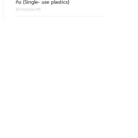
ทิ้ง (Single- use plastics)
20-กรกฎาคม-69