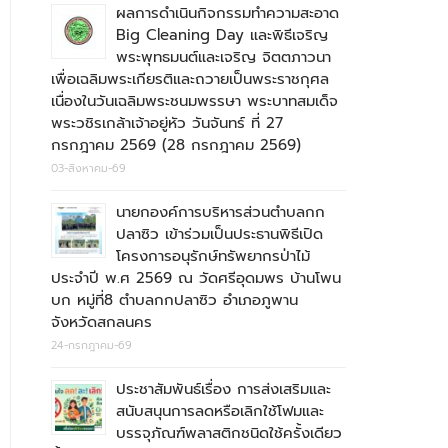
ผลการดำเนินกิจกรรมทำความสะอาด
Big Cleaning Day และพิธีเจริญ
พระพุทธมนต์และเจริญ จิตตภาวนา
เพื่อเฉลิมพระเกียรติและถวายเป็นพระราชกุศล
เนื่องในวันเฉลิมพระชนมพรรษา พระบาทสมเด็จ
พระวชิรเกล้าเจ้าอยู่หัว วันจันทร์ ที่ 27
กรกฎาคม 2569 (28 กรกฎาคม 2569)
03-สิงหาคม-69
นายกองค์การบริหารส่วนตำบลกก
ปลาซิว เข้าร่วมเป็นประธานพิธีเปิด
โครงการอนุรักษ์ทรัพยากรป่าไม้
ประจำปี พ.ศ 2569 ณ วัดศรีอุดมพร บ้านโพน
บก หมู่ที่8 ตำบลกกปลาซิว อำเภอภูพาน
จังหวัดสกลนคร
24-กรกฎาคม-69
ประชาสัมพันธ์เรื่อง การส่งเสริมและ
สนับสนุนการลดหรือเลิกใช้โฟมและ
บรรจุภัณฑ์พลาสติกชนิดใช้ครั้งเดียว