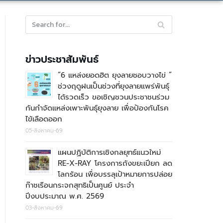
ข่าวประชาสัมพันธ์
“6 แหล่งยอดฮิต ยุงลายชอบวางไข่ ”
ช่วงฤดูฝนเป็นช่วงที่ยุงลายแพร่พันธุ์
ได้รวดเร็ว ขอเชิญชวนประชาชนร่วม
กันกำจัดแหล่งเพาะพันธุ์ยุงลาย เพื่อป้องกันโรค
ไข้เลือดออก
05-สิงหาคม-69
แผนปฏิบัติการเชิงกลยุทธ์แนวใหม่
RE-X-RAY โครงการถังขยะเปียก ลด
โลกร้อน เพื่อบรรลุเป้าหมายการปล่อย
ก๊าชเรือนกระจกสุทธิเป็นศูนย์ ประจำ
ปีงบประมาณ พ.ศ. 2569
03-สิงหาคม-69