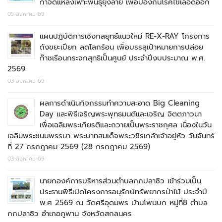
กำจัดแหล่งเพาะพันธุ์ยุงลาย เพื่อป้องกันโรคไข้เลือดออก
05-สิงหาคม-69
แผนปฏิบัติการเชิงกลยุทธ์แนวใหม่ RE-X-RAY โครงการ
ถังขยะเปียก ลดโลกร้อน เพื่อบรรลุเป้าหมายการปล่อย
ก๊าชเรือนกระจกสุทธิเป็นศูนย์ ประจำปีงบประมาณ พ.ศ.
2569
03-สิงหาคม-69
ผลการดำเนินกิจกรรมทำความสะอาด Big Cleaning
Day และพิธีเจริญพระพุทธมนต์และเจริญ จิตตภาวนา
เพื่อเฉลิมพระเกียรติและถวายเป็นพระราชกุศล เนื่องในวัน
เฉลิมพระชนมพรรษา พระบาทสมเด็จพระวชิรเกล้าเจ้าอยู่หัว วันจันทร์
ที่ 27 กรกฎาคม 2569 (28 กรกฎาคม 2569)
03-สิงหาคม-69
นายกองค์การบริหารส่วนตำบลกกปลาซิว เข้าร่วมเป็น
ประธานพิธีเปิดโครงการอนุรักษ์ทรัพยากรป่าไม้ ประจำปี
พ.ศ 2569 ณ วัดศรีอุดมพร บ้านโพนบก หมู่ที่8 ตำบล
กกปลาซิว อำเภอภูพาน จังหวัดสกลนคร