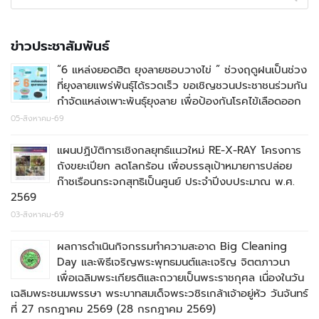
ข่าวประชาสัมพันธ์
“6 แหล่งยอดฮิต ยุงลายชอบวางไข่ ” ช่วงฤดูฝนเป็นช่วง
ที่ยุงลายแพร่พันธุ์ได้รวดเร็ว ขอเชิญชวนประชาชนร่วมกัน
กำจัดแหล่งเพาะพันธุ์ยุงลาย เพื่อป้องกันโรคไข้เลือดออก
05-สิงหาคม-69
แผนปฏิบัติการเชิงกลยุทธ์แนวใหม่ RE-X-RAY โครงการ
ถังขยะเปียก ลดโลกร้อน เพื่อบรรลุเป้าหมายการปล่อย
ก๊าชเรือนกระจกสุทธิเป็นศูนย์ ประจำปีงบประมาณ พ.ศ.
2569
03-สิงหาคม-69
ผลการดำเนินกิจกรรมทำความสะอาด Big Cleaning
Day และพิธีเจริญพระพุทธมนต์และเจริญ จิตตภาวนา
เพื่อเฉลิมพระเกียรติและถวายเป็นพระราชกุศล เนื่องในวัน
เฉลิมพระชนมพรรษา พระบาทสมเด็จพระวชิรเกล้าเจ้าอยู่หัว วันจันทร์
ที่ 27 กรกฎาคม 2569 (28 กรกฎาคม 2569)