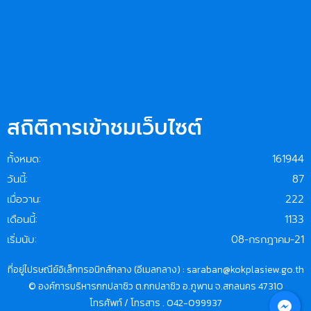
สถิติการเข้าชมเว็บไซต์
ทั้งหมด:
161944
วันนี้:
87
เมื่อวาน:
222
เดือนนี้:
1133
เริ่มนับ:
08-กรกฎาคม-21
ที่อยู่ไปรษณีย์อิเล็กทรอนิกส์กลาง (อีเมลกลาง) : saraban@kokplasiew.go.th
© องค์การบริหารกกปลาซิว ต.กกปลาซิว อ.ภูพาน จ.สกลนคร 47310
โทรศัพท์ / โทรสาร . 042-099937