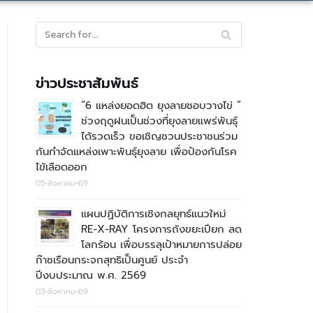
ข่าวประชาสัมพันธ์
“6 แหล่งยอดฮิต ยุงลายชอบวางไข่ ”
ช่วงฤดูฝนเป็นช่วงที่ยุงลายแพร่พันธุ์
ได้รวดเร็ว ขอเชิญชวนประชาชนร่วม
กันกำจัดแหล่งเพาะพันธุ์ยุงลาย เพื่อป้องกันโรค
ไข้เลือดออก
05-สิงหาคม-69
แผนปฏิบัติการเชิงกลยุทธ์แนวใหม่
RE-X-RAY โครงการถังขยะเปียก ลด
โลกร้อน เพื่อบรรลุเป้าหมายการปล่อย
ก๊าชเรือนกระจกสุทธิเป็นศูนย์ ประจำ
ปีงบประมาณ พ.ศ. 2569
03-สิงหาคม-69