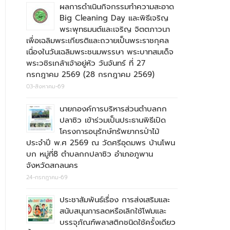
ผลการดำเนินกิจกรรมทำความสะอาด
Big Cleaning Day และพิธีเจริญ
พระพุทธมนต์และเจริญ จิตตภาวนา
เพื่อเฉลิมพระเกียรติและถวายเป็นพระราชกุศล
เนื่องในวันเฉลิมพระชนมพรรษา พระบาทสมเด็จ
พระวชิรเกล้าเจ้าอยู่หัว วันจันทร์ ที่ 27
กรกฎาคม 2569 (28 กรกฎาคม 2569)
03-สิงหาคม-69
นายกองค์การบริหารส่วนตำบลกก
ปลาซิว เข้าร่วมเป็นประธานพิธีเปิด
โครงการอนุรักษ์ทรัพยากรป่าไม้
ประจำปี พ.ศ 2569 ณ วัดศรีอุดมพร บ้านโพน
บก หมู่ที่8 ตำบลกกปลาซิว อำเภอภูพาน
จังหวัดสกลนคร
24-กรกฎาคม-69
ประชาสัมพันธ์เรื่อง การส่งเสริมและ
สนับสนุนการลดหรือเลิกใช้โฟมและ
บรรจุภัณฑ์พลาสติกชนิดใช้ครั้งเดียว