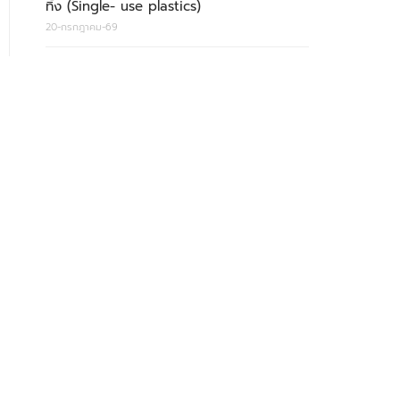
ทิ้ง (Single- use plastics)
20-กรกฎาคม-69