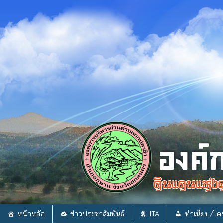
Skip
to
content
หน้าหลัก
ข่าวประชาสัมพันธ์
ITA
ทำเนียบ/โคร