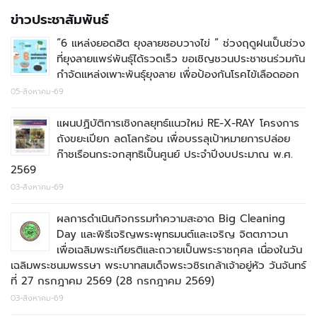
ข่าวประชาสัมพันธ์
“6 แหล่งยอดฮิต ยุงลายชอบวางไข่ ” ช่วงฤดูฝนเป็นช่วง
ที่ยุงลายแพร่พันธุ์ได้รวดเร็ว ขอเชิญชวนประชาชนร่วมกัน
กำจัดแหล่งเพาะพันธุ์ยุงลาย เพื่อป้องกันโรคไข้เลือดออก
05-สิงหาคม-69
แผนปฏิบัติการเชิงกลยุทธ์แนวใหม่ RE-X-RAY โครงการ
ถังขยะเปียก ลดโลกร้อน เพื่อบรรลุเป้าหมายการปล่อย
ก๊าชเรือนกระจกสุทธิเป็นศูนย์ ประจำปีงบประมาณ พ.ศ.
2569
03-สิงหาคม-69
ผลการดำเนินกิจกรรมทำความสะอาด Big Cleaning
Day และพิธีเจริญพระพุทธมนต์และเจริญ จิตตภาวนา
เพื่อเฉลิมพระเกียรติและถวายเป็นพระราชกุศล เนื่องในวัน
เฉลิมพระชนมพรรษา พระบาทสมเด็จพระวชิรเกล้าเจ้าอยู่หัว วันจันทร์
ที่ 27 กรกฎาคม 2569 (28 กรกฎาคม 2569)
03-สิงหาคม-69