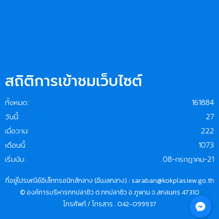
สถิติการเข้าชมเว็บไซต์
ทั้งหมด:
161884
วันนี้:
27
เมื่อวาน:
222
เดือนนี้:
1073
เริ่มนับ:
08-กรกฎาคม-21
ที่อยู่ไปรษณีย์อิเล็กทรอนิกส์กลาง (อีเมลกลาง) : saraban@kokplasiew.go.th
© องค์การบริหารกกปลาซิว ต.กกปลาซิว อ.ภูพาน จ.สกลนคร 47310
โทรศัพท์ / โทรสาร . 042-099937