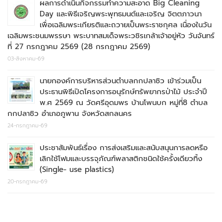
ผลการดำเนินกิจกรรมทำความสะอาด Big Cleaning
Day และพิธีเจริญพระพุทธมนต์และเจริญ จิตตภาวนา
เพื่อเฉลิมพระเกียรติและถวายเป็นพระราชกุศล เนื่องในวัน
เฉลิมพระชนมพรรษา พระบาทสมเด็จพระวชิรเกล้าเจ้าอยู่หัว วันจันทร์
ที่ 27 กรกฎาคม 2569 (28 กรกฎาคม 2569)
03-สิงหาคม-69
นายกองค์การบริหารส่วนตำบลกกปลาซิว เข้าร่วมเป็น
ประธานพิธีเปิดโครงการอนุรักษ์ทรัพยากรป่าไม้ ประจำปี
พ.ศ 2569 ณ วัดศรีอุดมพร บ้านโพนบก หมู่ที่8 ตำบล
กกปลาซิว อำเภอภูพาน จังหวัดสกลนคร
24-กรกฎาคม-69
ประชาสัมพันธ์เรื่อง การส่งเสริมและสนับสนุนการลดหรือ
เลิกใช้โฟมและบรรจุภัณฑ์พลาสติกชนิดใช้ครั้งเดียวทิ้ง
(Single- use plastics)
20-กรกฎาคม-69