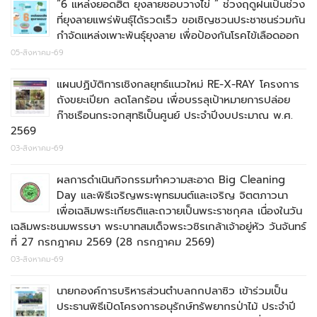
“6 แหล่งยอดฮิต ยุงลายชอบวางไข่ ” ช่วงฤดูฝนเป็นช่วง
ที่ยุงลายแพร่พันธุ์ได้รวดเร็ว ขอเชิญชวนประชาชนร่วมกัน
กำจัดแหล่งเพาะพันธุ์ยุงลาย เพื่อป้องกันโรคไข้เลือดออก
05-สิงหาคม-69
แผนปฏิบัติการเชิงกลยุทธ์แนวใหม่ RE-X-RAY โครงการ
ถังขยะเปียก ลดโลกร้อน เพื่อบรรลุเป้าหมายการปล่อย
ก๊าชเรือนกระจกสุทธิเป็นศูนย์ ประจำปีงบประมาณ พ.ศ.
2569
03-สิงหาคม-69
ผลการดำเนินกิจกรรมทำความสะอาด Big Cleaning
Day และพิธีเจริญพระพุทธมนต์และเจริญ จิตตภาวนา
เพื่อเฉลิมพระเกียรติและถวายเป็นพระราชกุศล เนื่องในวัน
เฉลิมพระชนมพรรษา พระบาทสมเด็จพระวชิรเกล้าเจ้าอยู่หัว วันจันทร์
ที่ 27 กรกฎาคม 2569 (28 กรกฎาคม 2569)
03-สิงหาคม-69
นายกองค์การบริหารส่วนตำบลกกปลาซิว เข้าร่วมเป็น
ประธานพิธีเปิดโครงการอนุรักษ์ทรัพยากรป่าไม้ ประจำปี