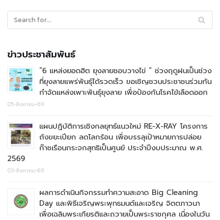
ข่าวประชาสัมพันธ์
“6 แหล่งยอดฮิต ยุงลายชอบวางไข่ ” ช่วงฤดูฝนเป็นช่วง
ที่ยุงลายแพร่พันธุ์ได้รวดเร็ว ขอเชิญชวนประชาชนร่วมกัน
กำจัดแหล่งเพาะพันธุ์ยุงลาย เพื่อป้องกันโรคไข้เลือดออก
05-สิงหาคม-69
แผนปฏิบัติการเชิงกลยุทธ์แนวใหม่ RE-X-RAY โครงการ
ถังขยะเปียก ลดโลกร้อน เพื่อบรรลุเป้าหมายการปล่อย
ก๊าชเรือนกระจกสุทธิเป็นศูนย์ ประจำปีงบประมาณ พ.ศ.
2569
03-สิงหาคม-69
ผลการดำเนินกิจกรรมทำความสะอาด Big Cleaning
Day และพิธีเจริญพระพุทธมนต์และเจริญ จิตตภาวนา
เพื่อเฉลิมพระเกียรติและถวายเป็นพระราชกุศล เนื่องในวัน