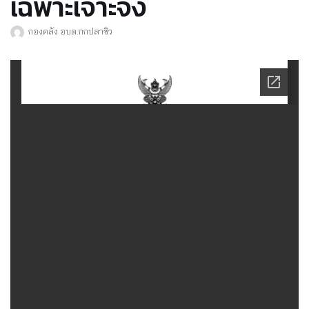
เฉพาะเจาะจง
กองคลัง อบต.กกปลาซิว