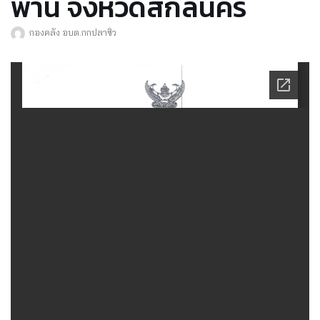
พาน จังหวัดสกลนคร
กองคลัง อบต.กกปลาซิว