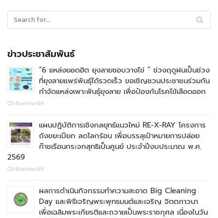
ข่าวประชาสัมพันธ์
“6 แหล่งยอดฮิต ยุงลายชอบวางไข่ ” ช่วงฤดูฝนเป็นช่วง
ที่ยุงลายแพร่พันธุ์ได้รวดเร็ว ขอเชิญชวนประชาชนร่วมกัน
กำจัดแหล่งเพาะพันธุ์ยุงลาย เพื่อป้องกันโรคไข้เลือดออก
05-สิงหาคม-69
แผนปฏิบัติการเชิงกลยุทธ์แนวใหม่ RE-X-RAY โครงการ
ถังขยะเปียก ลดโลกร้อน เพื่อบรรลุเป้าหมายการปล่อย
ก๊าชเรือนกระจกสุทธิเป็นศูนย์ ประจำปีงบประมาณ พ.ศ.
2569
03-สิงหาคม-69
ผลการดำเนินกิจกรรมทำความสะอาด Big Cleaning
Day และพิธีเจริญพระพุทธมนต์และเจริญ จิตตภาวนา
เพื่อเฉลิมพระเกียรติและถวายเป็นพระราชกุศล เนื่องในวัน