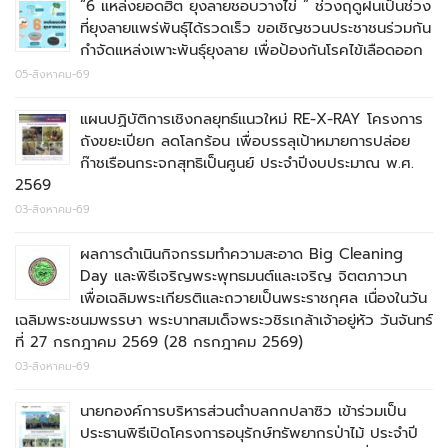
“6 แหล่งยอดฮิต ยุงลายชอบวางไข่ ” ช่วงฤดูฝนเป็นช่วง
ที่ยุงลายแพร่พันธุ์ได้รวดเร็ว ขอเชิญชวนประชาชนร่วมกัน
กำจัดแหล่งเพาะพันธุ์ยุงลาย เพื่อป้องกันโรคไข้เลือดออก
05-สิงหาคม-69
แผนปฏิบัติการเชิงกลยุทธ์แนวใหม่ RE-X-RAY โครงการ
ถังขยะเปียก ลดโลกร้อน เพื่อบรรลุเป้าหมายการปล่อย
ก๊าชเรือนกระจกสุทธิเป็นศูนย์ ประจำปีงบประมาณ พ.ศ.
2569
03-สิงหาคม-69
ผลการดำเนินกิจกรรมทำความสะอาด Big Cleaning
Day และพิธีเจริญพระพุทธมนต์และเจริญ จิตตภาวนา
เพื่อเฉลิมพระเกียรติและถวายเป็นพระราชกุศล เนื่องในวัน
เฉลิมพระชนมพรรษา พระบาทสมเด็จพระวชิรเกล้าเจ้าอยู่หัว วันจันทร์
ที่ 27 กรกฎาคม 2569 (28 กรกฎาคม 2569)
03-สิงหาคม-69
นายกองค์การบริหารส่วนตำบลกกปลาซิว เข้าร่วมเป็น
ประธานพิธีเปิดโครงการอนุรักษ์ทรัพยากรป่าไม้ ประจำปี