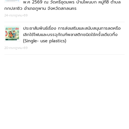
พ.ศ 2569 ณ วัดศรีอุดมพร บ้านโพนบก หมู่ที่8 ตำบล
กกปลาซิว อำเภอภูพาน จังหวัดสกลนคร
24-กรกฎาคม-69
ประชาสัมพันธ์เรื่อง การส่งเสริมและสนับสนุนการลดหรือ
เลิกใช้โฟมและบรรจุภัณฑ์พลาสติกชนิดใช้ครั้งเดียวทิ้ง
(Single- use plastics)
20-กรกฎาคม-69