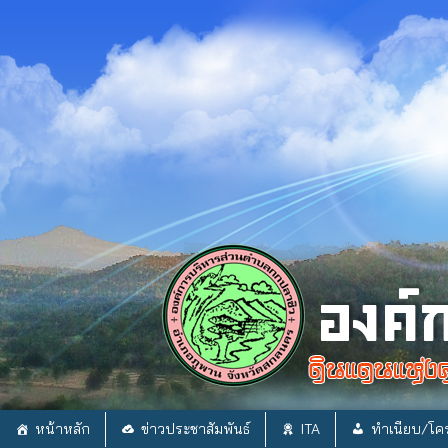
Skip
to
content
หน้าหลัก
ข่าวประชาสัมพันธ์
ITA
ทำเนียบ/โคร