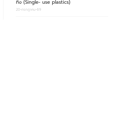
ทิ้ง (Single- use plastics)
20-กรกฎาคม-69