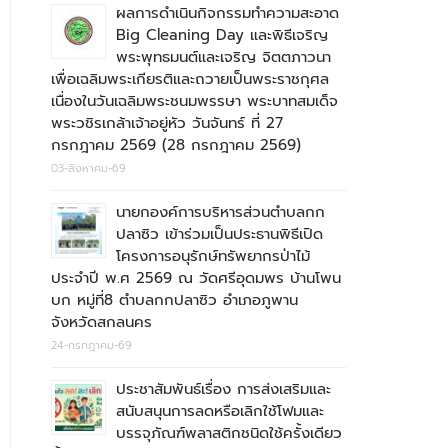
ผลการดำเนินกิจกรรมทำความสะอาด
Big Cleaning Day และพิธีเจริญ
พระพุทธมนต์และเจริญ จิตตภาวนา
เพื่อเฉลิมพระเกียรติและถวายเป็นพระราชกุศล
เนื่องในวันเฉลิมพระชนมพรรษา พระบาทสมเด็จ
พระวชิรเกล้าเจ้าอยู่หัว วันจันทร์ ที่ 27
กรกฎาคม 2569 (28 กรกฎาคม 2569)
03-สิงหาคม-69
นายกองค์การบริหารส่วนตำบลกก
ปลาซิว เข้าร่วมเป็นประธานพิธีเปิด
โครงการอนุรักษ์ทรัพยากรป่าไม้
ประจำปี พ.ศ 2569 ณ วัดศรีอุดมพร บ้านโพน
บก หมู่ที่8 ตำบลกกปลาซิว อำเภอภูพาน
จังหวัดสกลนคร
24-กรกฎาคม-69
ประชาสัมพันธ์เรื่อง การส่งเสริมและ
สนับสนุนการลดหรือเลิกใช้โฟมและ
บรรจุภัณฑ์พลาสติกชนิดใช้ครั้งเดียว