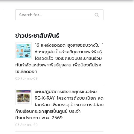
ข่าวประชาสัมพันธ์
“6 แหล่งยอดฮิต ยุงลายชอบวางไข่ ”
ช่วงฤดูฝนเป็นช่วงที่ยุงลายแพร่พันธุ์
ได้รวดเร็ว ขอเชิญชวนประชาชนร่วม
กันกำจัดแหล่งเพาะพันธุ์ยุงลาย เพื่อป้องกันโรค
ไข้เลือดออก
05-สิงหาคม-69
แผนปฏิบัติการเชิงกลยุทธ์แนวใหม่
RE-X-RAY โครงการถังขยะเปียก ลด
โลกร้อน เพื่อบรรลุเป้าหมายการปล่อย
ก๊าชเรือนกระจกสุทธิเป็นศูนย์ ประจำ
ปีงบประมาณ พ.ศ. 2569
03-สิงหาคม-69