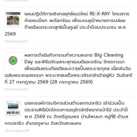
05-สิงหาคม-69
แผนปฏิบัติการเชิงกลยุทธ์แนวใหม่ RE-X-RAY โครงการ
ถังขยะเปียก ลดโลกร้อน เพื่อบรรลุเป้าหมายการปล่อย
ก๊าชเรือนกระจกสุทธิเป็นศูนย์ ประจำปีงบประมาณ พ.ศ.
2569
03-สิงหาคม-69
ผลการดำเนินกิจกรรมทำความสะอาด Big Cleaning
Day และพิธีเจริญพระพุทธมนต์และเจริญ จิตตภาวนา
เพื่อเฉลิมพระเกียรติและถวายเป็นพระราชกุศล เนื่องในวัน
เฉลิมพระชนมพรรษา พระบาทสมเด็จพระวชิรเกล้าเจ้าอยู่หัว วันจันทร์
ที่ 27 กรกฎาคม 2569 (28 กรกฎาคม 2569)
03-สิงหาคม-69
นายกองค์การบริหารส่วนตำบลกกปลาซิว เข้าร่วมเป็น
ประธานพิธีเปิดโครงการอนุรักษ์ทรัพยากรป่าไม้ ประจำปี
พ.ศ 2569 ณ วัดศรีอุดมพร บ้านโพนบก หมู่ที่8 ตำบล
กกปลาซิว อำเภอภูพาน จังหวัดสกลนคร
24-กรกฎาคม-69