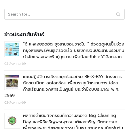
ข่าวประชาสัมพันธ์
“6 แหล่งยอดฮิต ยุงลายชอบวางไข่ ” ช่วงฤดูฝนเป็นช่วง
ที่ยุงลายแพร่พันธุ์ได้รวดเร็ว ขอเชิญชวนประชาชนร่วมกัน
กำจัดแหล่งเพาะพันธุ์ยุงลาย เพื่อป้องกันโรคไข้เลือดออก
05-สิงหาคม-69
แผนปฏิบัติการเชิงกลยุทธ์แนวใหม่ RE-X-RAY โครงการ
ถังขยะเปียก ลดโลกร้อน เพื่อบรรลุเป้าหมายการปล่อย
ก๊าชเรือนกระจกสุทธิเป็นศูนย์ ประจำปีงบประมาณ พ.ศ.
2569
03-สิงหาคม-69
ผลการดำเนินกิจกรรมทำความสะอาด Big Cleaning
Day และพิธีเจริญพระพุทธมนต์และเจริญ จิตตภาวนา
เพื่อเฉลิมพระเกียรติและถวายเป็นพระราชกุศล เนื่องในวัน