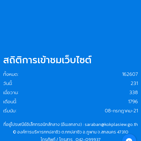
สถิติการเข้าชมเว็บไซต์
ทั้งหมด:
162607
วันนี้:
231
เมื่อวาน:
338
เดือนนี้:
1796
เริ่มนับ:
08-กรกฎาคม-21
ที่อยู่ไปรษณีย์อิเล็กทรอนิกส์กลาง (อีเมลกลาง) : saraban@kokplasiew.go.th
© องค์การบริหารกกปลาซิว ต.กกปลาซิว อ.ภูพาน จ.สกลนคร 47310
โทรศัพท์ / โทรสาร . 042-099937