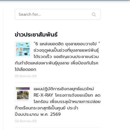
ข่าวประชาสัมพันธ์
“6 แหล่งยอดฮิต ยุงลายชอบวางไข่ ”
ช่วงฤดูฝนเป็นช่วงที่ยุงลายแพร่พันธุ์
ได้รวดเร็ว ขอเชิญชวนประชาชนร่วม
กันกำจัดแหล่งเพาะพันธุ์ยุงลาย เพื่อป้องกันโรค
ไข้เลือดออก
05-สิงหาคม-69
แผนปฏิบัติการเชิงกลยุทธ์แนวใหม่
RE-X-RAY โครงการถังขยะเปียก ลด
โลกร้อน เพื่อบรรลุเป้าหมายการปล่อย
ก๊าชเรือนกระจกสุทธิเป็นศูนย์ ประจำ
ปีงบประมาณ พ.ศ. 2569
03-สิงหาคม-69