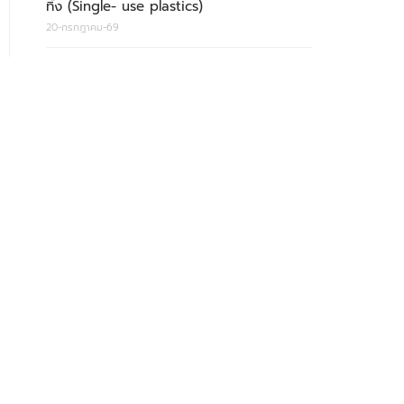
ทิ้ง (Single- use plastics)
20-กรกฎาคม-69