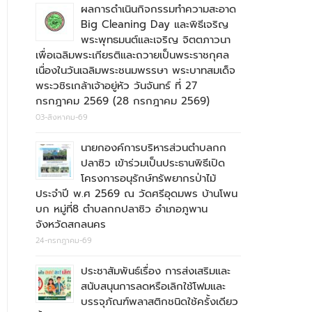
ผลการดำเนินกิจกรรมทำความสะอาด
Big Cleaning Day และพิธีเจริญ
พระพุทธมนต์และเจริญ จิตตภาวนา
เพื่อเฉลิมพระเกียรติและถวายเป็นพระราชกุศล
เนื่องในวันเฉลิมพระชนมพรรษา พระบาทสมเด็จ
พระวชิรเกล้าเจ้าอยู่หัว วันจันทร์ ที่ 27
กรกฎาคม 2569 (28 กรกฎาคม 2569)
03-สิงหาคม-69
นายกองค์การบริหารส่วนตำบลกก
ปลาซิว เข้าร่วมเป็นประธานพิธีเปิด
โครงการอนุรักษ์ทรัพยากรป่าไม้
ประจำปี พ.ศ 2569 ณ วัดศรีอุดมพร บ้านโพน
บก หมู่ที่8 ตำบลกกปลาซิว อำเภอภูพาน
จังหวัดสกลนคร
24-กรกฎาคม-69
ประชาสัมพันธ์เรื่อง การส่งเสริมและ
สนับสนุนการลดหรือเลิกใช้โฟมและ
บรรจุภัณฑ์พลาสติกชนิดใช้ครั้งเดียว