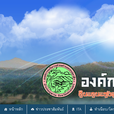
Skip
to
content
หน้าหลัก
ข่าวประชาสัมพันธ์
ITA
ทำเนียบ/โคร