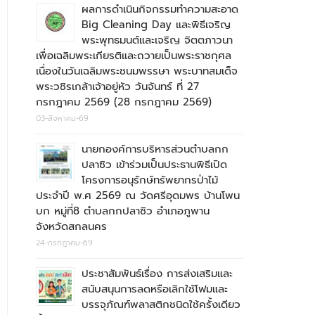
ผลการดำเนินกิจกรรมทำความสะอาด
Big Cleaning Day และพิธีเจริญ
พระพุทธมนต์และเจริญ จิตตภาวนา
เพื่อเฉลิมพระเกียรติและถวายเป็นพระราชกุศล
เนื่องในวันเฉลิมพระชนมพรรษา พระบาทสมเด็จ
พระวชิรเกล้าเจ้าอยู่หัว วันจันทร์ ที่ 27
กรกฎาคม 2569 (28 กรกฎาคม 2569)
03-สิงหาคม-69
นายกองค์การบริหารส่วนตำบลกก
ปลาซิว เข้าร่วมเป็นประธานพิธีเปิด
โครงการอนุรักษ์ทรัพยากรป่าไม้
ประจำปี พ.ศ 2569 ณ วัดศรีอุดมพร บ้านโพน
บก หมู่ที่8 ตำบลกกปลาซิว อำเภอภูพาน
จังหวัดสกลนคร
24-กรกฎาคม-69
ประชาสัมพันธ์เรื่อง การส่งเสริมและ
สนับสนุนการลดหรือเลิกใช้โฟมและ
บรรจุภัณฑ์พลาสติกชนิดใช้ครั้งเดียว