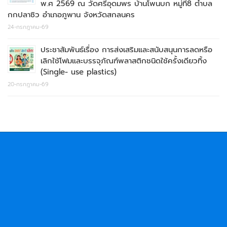
พ.ศ 2569 ณ วัดศรีอุดมพร บ้านโพนบก หมู่ที่8 ตำบล
กกปลาซิว อำเภอภูพาน จังหวัดสกลนคร
24-กรกฎาคม-69
ประชาสัมพันธ์เรื่อง การส่งเสริมและสนับสนุนการลดหรือ
เลิกใช้โฟมและบรรจุภัณฑ์พลาสติกชนิดใช้ครั้งเดียวทิ้ง
(Single- use plastics)
20-กรกฎาคม-69