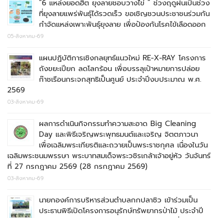
“6 แหล่งยอดฮิต ยุงลายชอบวางไข่ ” ช่วงฤดูฝนเป็นช่วง
ที่ยุงลายแพร่พันธุ์ได้รวดเร็ว ขอเชิญชวนประชาชนร่วมกัน
กำจัดแหล่งเพาะพันธุ์ยุงลาย เพื่อป้องกันโรคไข้เลือดออก
05-สิงหาคม-69
แผนปฏิบัติการเชิงกลยุทธ์แนวใหม่ RE-X-RAY โครงการ
ถังขยะเปียก ลดโลกร้อน เพื่อบรรลุเป้าหมายการปล่อย
ก๊าชเรือนกระจกสุทธิเป็นศูนย์ ประจำปีงบประมาณ พ.ศ.
2569
03-สิงหาคม-69
ผลการดำเนินกิจกรรมทำความสะอาด Big Cleaning
Day และพิธีเจริญพระพุทธมนต์และเจริญ จิตตภาวนา
เพื่อเฉลิมพระเกียรติและถวายเป็นพระราชกุศล เนื่องในวัน
เฉลิมพระชนมพรรษา พระบาทสมเด็จพระวชิรเกล้าเจ้าอยู่หัว วันจันทร์
ที่ 27 กรกฎาคม 2569 (28 กรกฎาคม 2569)
03-สิงหาคม-69
นายกองค์การบริหารส่วนตำบลกกปลาซิว เข้าร่วมเป็น
ประธานพิธีเปิดโครงการอนุรักษ์ทรัพยากรป่าไม้ ประจำปี