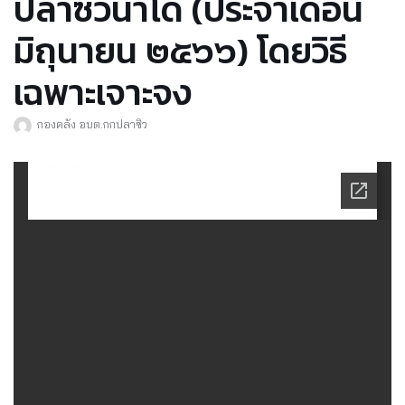
ปลาซิวนาโด่ (ประจำเดือน
มิถุนายน ๒๕๖๖) โดยวิธี
เฉพาะเจาะจง
กองคลัง อบต.กกปลาซิว