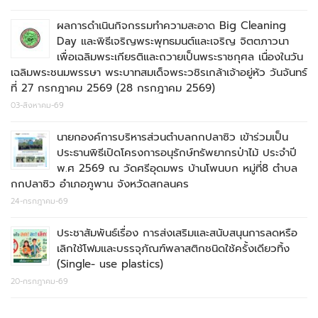
ผลการดำเนินกิจกรรมทำความสะอาด Big Cleaning
Day และพิธีเจริญพระพุทธมนต์และเจริญ จิตตภาวนา
เพื่อเฉลิมพระเกียรติและถวายเป็นพระราชกุศล เนื่องในวัน
เฉลิมพระชนมพรรษา พระบาทสมเด็จพระวชิรเกล้าเจ้าอยู่หัว วันจันทร์
ที่ 27 กรกฎาคม 2569 (28 กรกฎาคม 2569)
03-สิงหาคม-69
นายกองค์การบริหารส่วนตำบลกกปลาซิว เข้าร่วมเป็น
ประธานพิธีเปิดโครงการอนุรักษ์ทรัพยากรป่าไม้ ประจำปี
พ.ศ 2569 ณ วัดศรีอุดมพร บ้านโพนบก หมู่ที่8 ตำบล
กกปลาซิว อำเภอภูพาน จังหวัดสกลนคร
24-กรกฎาคม-69
ประชาสัมพันธ์เรื่อง การส่งเสริมและสนับสนุนการลดหรือ
เลิกใช้โฟมและบรรจุภัณฑ์พลาสติกชนิดใช้ครั้งเดียวทิ้ง
(Single- use plastics)
20-กรกฎาคม-69