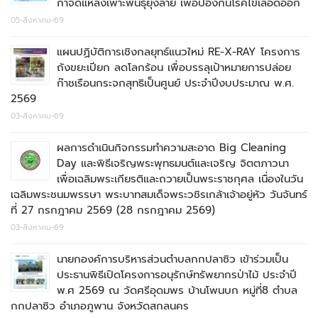
กำจัดแหล่งเพาะพันธุ์ยุงลาย เพื่อป้องกันโรคไข้เลือดออก
05-สิงหาคม-69
แผนปฏิบัติการเชิงกลยุทธ์แนวใหม่ RE-X-RAY โครงการ
ถังขยะเปียก ลดโลกร้อน เพื่อบรรลุเป้าหมายการปล่อย
ก๊าชเรือนกระจกสุทธิเป็นศูนย์ ประจำปีงบประมาณ พ.ศ.
2569
03-สิงหาคม-69
ผลการดำเนินกิจกรรมทำความสะอาด Big Cleaning
Day และพิธีเจริญพระพุทธมนต์และเจริญ จิตตภาวนา
เพื่อเฉลิมพระเกียรติและถวายเป็นพระราชกุศล เนื่องในวัน
เฉลิมพระชนมพรรษา พระบาทสมเด็จพระวชิรเกล้าเจ้าอยู่หัว วันจันทร์
ที่ 27 กรกฎาคม 2569 (28 กรกฎาคม 2569)
03-สิงหาคม-69
นายกองค์การบริหารส่วนตำบลกกปลาซิว เข้าร่วมเป็น
ประธานพิธีเปิดโครงการอนุรักษ์ทรัพยากรป่าไม้ ประจำปี
พ.ศ 2569 ณ วัดศรีอุดมพร บ้านโพนบก หมู่ที่8 ตำบล
กกปลาซิว อำเภอภูพาน จังหวัดสกลนคร