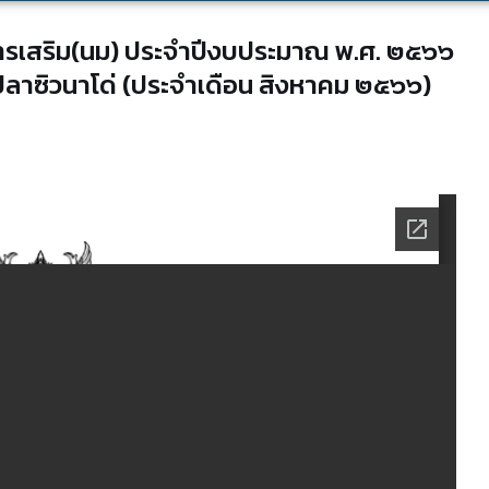
หารเสริม(นม) ประจำปีงบประมาณ พ.ศ. ๒๕๖๖
กปลาซิวนาโด่ (ประจำเดือน สิงหาคม ๒๕๖๖)