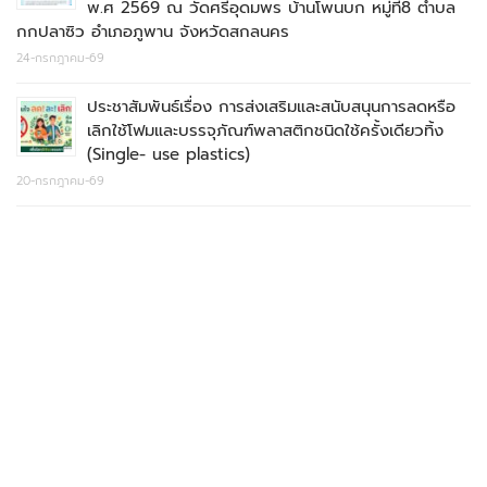
พ.ศ 2569 ณ วัดศรีอุดมพร บ้านโพนบก หมู่ที่8 ตำบล
กกปลาซิว อำเภอภูพาน จังหวัดสกลนคร
24-กรกฎาคม-69
ประชาสัมพันธ์เรื่อง การส่งเสริมและสนับสนุนการลดหรือ
เลิกใช้โฟมและบรรจุภัณฑ์พลาสติกชนิดใช้ครั้งเดียวทิ้ง
(Single- use plastics)
20-กรกฎาคม-69