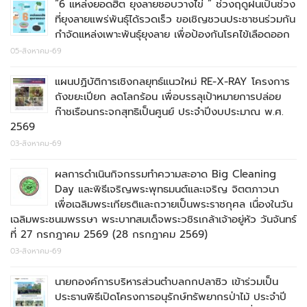
“6 แหล่งยอดฮิต ยุงลายชอบวางไข่ ” ช่วงฤดูฝนเป็นช่วง
ที่ยุงลายแพร่พันธุ์ได้รวดเร็ว ขอเชิญชวนประชาชนร่วมกัน
กำจัดแหล่งเพาะพันธุ์ยุงลาย เพื่อป้องกันโรคไข้เลือดออก
05-สิงหาคม-69
แผนปฏิบัติการเชิงกลยุทธ์แนวใหม่ RE-X-RAY โครงการ
ถังขยะเปียก ลดโลกร้อน เพื่อบรรลุเป้าหมายการปล่อย
ก๊าชเรือนกระจกสุทธิเป็นศูนย์ ประจำปีงบประมาณ พ.ศ.
2569
03-สิงหาคม-69
ผลการดำเนินกิจกรรมทำความสะอาด Big Cleaning
Day และพิธีเจริญพระพุทธมนต์และเจริญ จิตตภาวนา
เพื่อเฉลิมพระเกียรติและถวายเป็นพระราชกุศล เนื่องในวัน
เฉลิมพระชนมพรรษา พระบาทสมเด็จพระวชิรเกล้าเจ้าอยู่หัว วันจันทร์
ที่ 27 กรกฎาคม 2569 (28 กรกฎาคม 2569)
03-สิงหาคม-69
นายกองค์การบริหารส่วนตำบลกกปลาซิว เข้าร่วมเป็น
ประธานพิธีเปิดโครงการอนุรักษ์ทรัพยากรป่าไม้ ประจำปี