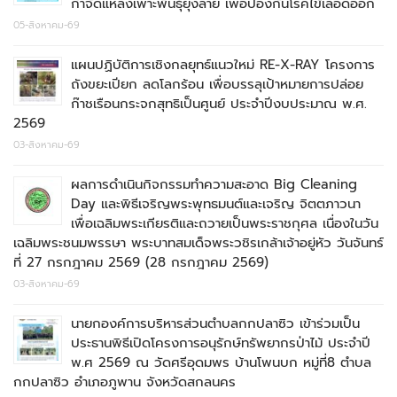
กำจัดแหล่งเพาะพันธุ์ยุงลาย เพื่อป้องกันโรคไข้เลือดออก
05-สิงหาคม-69
แผนปฏิบัติการเชิงกลยุทธ์แนวใหม่ RE-X-RAY โครงการ
ถังขยะเปียก ลดโลกร้อน เพื่อบรรลุเป้าหมายการปล่อย
ก๊าชเรือนกระจกสุทธิเป็นศูนย์ ประจำปีงบประมาณ พ.ศ.
2569
03-สิงหาคม-69
ผลการดำเนินกิจกรรมทำความสะอาด Big Cleaning
Day และพิธีเจริญพระพุทธมนต์และเจริญ จิตตภาวนา
เพื่อเฉลิมพระเกียรติและถวายเป็นพระราชกุศล เนื่องในวัน
เฉลิมพระชนมพรรษา พระบาทสมเด็จพระวชิรเกล้าเจ้าอยู่หัว วันจันทร์
ที่ 27 กรกฎาคม 2569 (28 กรกฎาคม 2569)
03-สิงหาคม-69
นายกองค์การบริหารส่วนตำบลกกปลาซิว เข้าร่วมเป็น
ประธานพิธีเปิดโครงการอนุรักษ์ทรัพยากรป่าไม้ ประจำปี
พ.ศ 2569 ณ วัดศรีอุดมพร บ้านโพนบก หมู่ที่8 ตำบล
กกปลาซิว อำเภอภูพาน จังหวัดสกลนคร