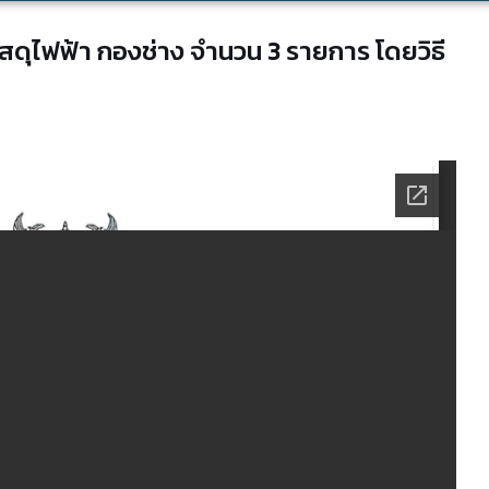
สดุไฟฟ้า กองช่าง จำนวน 3 รายการ โดยวิธี