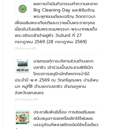
ผลการดำเนินกิจกรรมทำความสะอาด
Big Cleaning Day และพิธีเจริญ
พระพุทธมนต์และเจริญ จิตตภาวนา
เพื่อเฉลิมพระเกียรติและถวายเป็นพระราชกุศล
เนื่องในวันเฉลิมพระชนมพรรษา พระบาทสมเด็จ
พระวชิรเกล้าเจ้าอยู่หัว วันจันทร์ ที่ 27
กรกฎาคม 2569 (28 กรกฎาคม 2569)
03-สิงหาคม-69
นายกองค์การบริหารส่วนตำบลกก
ปลาซิว เข้าร่วมเป็นประธานพิธีเปิด
โครงการอนุรักษ์ทรัพยากรป่าไม้
ประจำปี พ.ศ 2569 ณ วัดศรีอุดมพร บ้านโพน
บก หมู่ที่8 ตำบลกกปลาซิว อำเภอภูพาน
จังหวัดสกลนคร
24-กรกฎาคม-69
ประชาสัมพันธ์เรื่อง การส่งเสริมและ
สนับสนุนการลดหรือเลิกใช้โฟมและ
บรรจุภัณฑ์พลาสติกชนิดใช้ครั้งเดียว