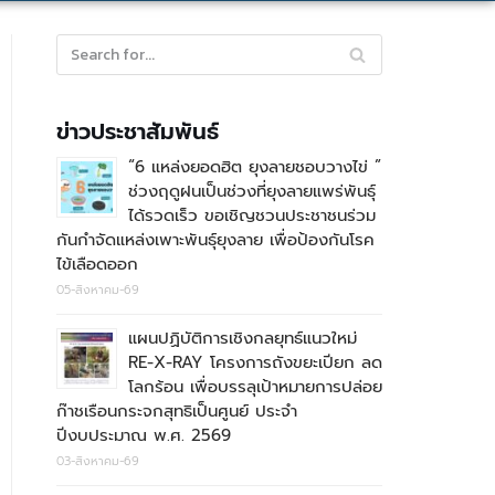
ข่าวประชาสัมพันธ์
“6 แหล่งยอดฮิต ยุงลายชอบวางไข่ ”
ช่วงฤดูฝนเป็นช่วงที่ยุงลายแพร่พันธุ์
ได้รวดเร็ว ขอเชิญชวนประชาชนร่วม
กันกำจัดแหล่งเพาะพันธุ์ยุงลาย เพื่อป้องกันโรค
ไข้เลือดออก
05-สิงหาคม-69
แผนปฏิบัติการเชิงกลยุทธ์แนวใหม่
RE-X-RAY โครงการถังขยะเปียก ลด
โลกร้อน เพื่อบรรลุเป้าหมายการปล่อย
ก๊าชเรือนกระจกสุทธิเป็นศูนย์ ประจำ
ปีงบประมาณ พ.ศ. 2569
03-สิงหาคม-69