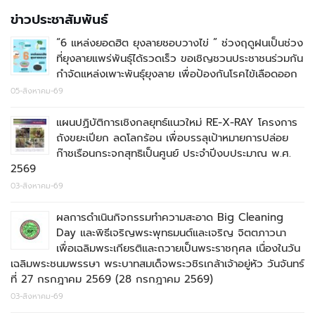
ข่าวประชาสัมพันธ์
“6 แหล่งยอดฮิต ยุงลายชอบวางไข่ ” ช่วงฤดูฝนเป็นช่วง
ที่ยุงลายแพร่พันธุ์ได้รวดเร็ว ขอเชิญชวนประชาชนร่วมกัน
กำจัดแหล่งเพาะพันธุ์ยุงลาย เพื่อป้องกันโรคไข้เลือดออก
05-สิงหาคม-69
แผนปฏิบัติการเชิงกลยุทธ์แนวใหม่ RE-X-RAY โครงการ
ถังขยะเปียก ลดโลกร้อน เพื่อบรรลุเป้าหมายการปล่อย
ก๊าชเรือนกระจกสุทธิเป็นศูนย์ ประจำปีงบประมาณ พ.ศ.
2569
03-สิงหาคม-69
ผลการดำเนินกิจกรรมทำความสะอาด Big Cleaning
Day และพิธีเจริญพระพุทธมนต์และเจริญ จิตตภาวนา
เพื่อเฉลิมพระเกียรติและถวายเป็นพระราชกุศล เนื่องในวัน
เฉลิมพระชนมพรรษา พระบาทสมเด็จพระวชิรเกล้าเจ้าอยู่หัว วันจันทร์
ที่ 27 กรกฎาคม 2569 (28 กรกฎาคม 2569)
03-สิงหาคม-69