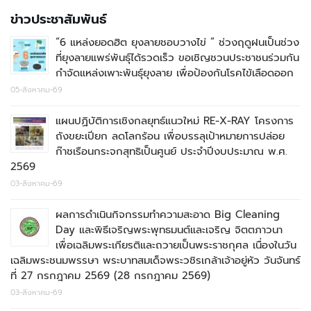
ข่าวประชาสัมพันธ์
“6 แหล่งยอดฮิต ยุงลายชอบวางไข่ ” ช่วงฤดูฝนเป็นช่วง
ที่ยุงลายแพร่พันธุ์ได้รวดเร็ว ขอเชิญชวนประชาชนร่วมกัน
กำจัดแหล่งเพาะพันธุ์ยุงลาย เพื่อป้องกันโรคไข้เลือดออก
05-สิงหาคม-69
แผนปฏิบัติการเชิงกลยุทธ์แนวใหม่ RE-X-RAY โครงการ
ถังขยะเปียก ลดโลกร้อน เพื่อบรรลุเป้าหมายการปล่อย
ก๊าชเรือนกระจกสุทธิเป็นศูนย์ ประจำปีงบประมาณ พ.ศ.
2569
03-สิงหาคม-69
ผลการดำเนินกิจกรรมทำความสะอาด Big Cleaning
Day และพิธีเจริญพระพุทธมนต์และเจริญ จิตตภาวนา
เพื่อเฉลิมพระเกียรติและถวายเป็นพระราชกุศล เนื่องในวัน
เฉลิมพระชนมพรรษา พระบาทสมเด็จพระวชิรเกล้าเจ้าอยู่หัว วันจันทร์
ที่ 27 กรกฎาคม 2569 (28 กรกฎาคม 2569)
03-สิงหาคม-69