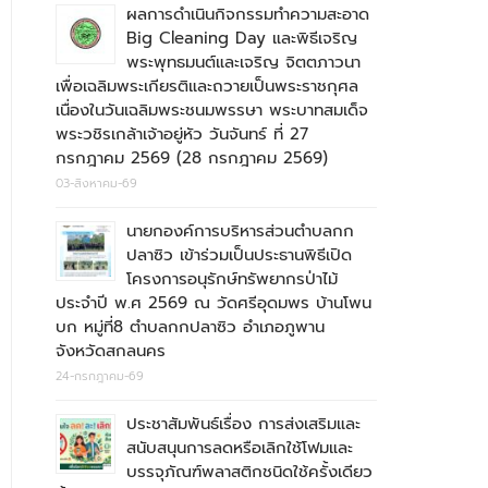
ผลการดำเนินกิจกรรมทำความสะอาด
Big Cleaning Day และพิธีเจริญ
พระพุทธมนต์และเจริญ จิตตภาวนา
เพื่อเฉลิมพระเกียรติและถวายเป็นพระราชกุศล
เนื่องในวันเฉลิมพระชนมพรรษา พระบาทสมเด็จ
พระวชิรเกล้าเจ้าอยู่หัว วันจันทร์ ที่ 27
กรกฎาคม 2569 (28 กรกฎาคม 2569)
03-สิงหาคม-69
นายกองค์การบริหารส่วนตำบลกก
ปลาซิว เข้าร่วมเป็นประธานพิธีเปิด
โครงการอนุรักษ์ทรัพยากรป่าไม้
ประจำปี พ.ศ 2569 ณ วัดศรีอุดมพร บ้านโพน
บก หมู่ที่8 ตำบลกกปลาซิว อำเภอภูพาน
จังหวัดสกลนคร
24-กรกฎาคม-69
ประชาสัมพันธ์เรื่อง การส่งเสริมและ
สนับสนุนการลดหรือเลิกใช้โฟมและ
บรรจุภัณฑ์พลาสติกชนิดใช้ครั้งเดียว