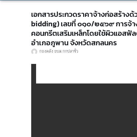
เอกสารประกวดราคาจ้างก่อสร้างด้วย
bidding) เลขที่ ๐๑๐/๒๕๖๙ การจ้
คอนกรีตเสริมเหล็กโดยใช้ผิวแอสฟัลต์
อำเภอภูพาน จังหวัดสกลนคร
กองคลัง อบต.กกปลาซิว