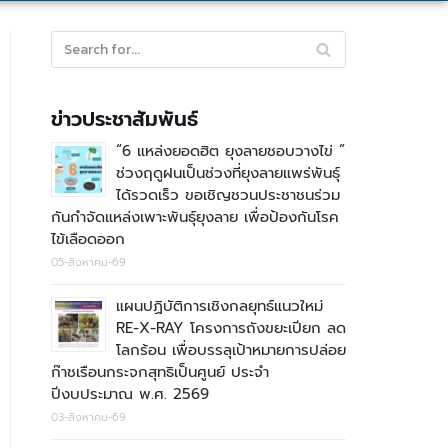
ข่าวประชาสัมพันธ์
“6 แหล่งยอดฮิต ยุงลายชอบวางไข่ ”
ช่วงฤดูฝนเป็นช่วงที่ยุงลายแพร่พันธุ์
ได้รวดเร็ว ขอเชิญชวนประชาชนร่วม
กันกำจัดแหล่งเพาะพันธุ์ยุงลาย เพื่อป้องกันโรค
ไข้เลือดออก
05-สิงหาคม-69
แผนปฏิบัติการเชิงกลยุทธ์แนวใหม่
RE-X-RAY โครงการถังขยะเปียก ลด
โลกร้อน เพื่อบรรลุเป้าหมายการปล่อย
ก๊าชเรือนกระจกสุทธิเป็นศูนย์ ประจำ
ปีงบประมาณ พ.ศ. 2569
03-สิงหาคม-69