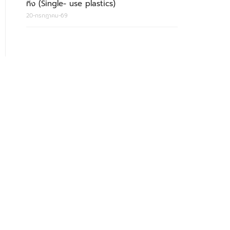
ทิ้ง (Single- use plastics)
20-กรกฎาคม-69