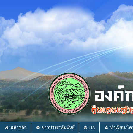
Skip
to
content
หน้าหลัก
ข่าวประชาสัมพันธ์
ITA
ทำเนียบ/โคร