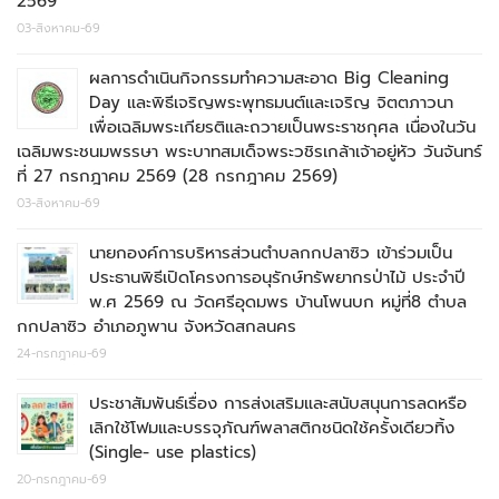
2569
03-สิงหาคม-69
ผลการดำเนินกิจกรรมทำความสะอาด Big Cleaning
Day และพิธีเจริญพระพุทธมนต์และเจริญ จิตตภาวนา
เพื่อเฉลิมพระเกียรติและถวายเป็นพระราชกุศล เนื่องในวัน
เฉลิมพระชนมพรรษา พระบาทสมเด็จพระวชิรเกล้าเจ้าอยู่หัว วันจันทร์
ที่ 27 กรกฎาคม 2569 (28 กรกฎาคม 2569)
03-สิงหาคม-69
นายกองค์การบริหารส่วนตำบลกกปลาซิว เข้าร่วมเป็น
ประธานพิธีเปิดโครงการอนุรักษ์ทรัพยากรป่าไม้ ประจำปี
พ.ศ 2569 ณ วัดศรีอุดมพร บ้านโพนบก หมู่ที่8 ตำบล
กกปลาซิว อำเภอภูพาน จังหวัดสกลนคร
24-กรกฎาคม-69
ประชาสัมพันธ์เรื่อง การส่งเสริมและสนับสนุนการลดหรือ
เลิกใช้โฟมและบรรจุภัณฑ์พลาสติกชนิดใช้ครั้งเดียวทิ้ง
(Single- use plastics)
20-กรกฎาคม-69