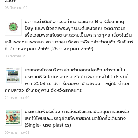
2569
03-สิงหาคม-69
ผลการดำเนินกิจกรรมทำความสะอาด Big Cleaning
Day และพิธีเจริญพระพุทธมนต์และเจริญ จิตตภาวนา
เพื่อเฉลิมพระเกียรติและถวายเป็นพระราชกุศล เนื่องในวัน
เฉลิมพระชนมพรรษา พระบาทสมเด็จพระวชิรเกล้าเจ้าอยู่หัว วันจันทร์
ที่ 27 กรกฎาคม 2569 (28 กรกฎาคม 2569)
03-สิงหาคม-69
นายกองค์การบริหารส่วนตำบลกกปลาซิว เข้าร่วมเป็น
ประธานพิธีเปิดโครงการอนุรักษ์ทรัพยากรป่าไม้ ประจำปี
พ.ศ 2569 ณ วัดศรีอุดมพร บ้านโพนบก หมู่ที่8 ตำบล
กกปลาซิว อำเภอภูพาน จังหวัดสกลนคร
24-กรกฎาคม-69
ประชาสัมพันธ์เรื่อง การส่งเสริมและสนับสนุนการลดหรือ
เลิกใช้โฟมและบรรจุภัณฑ์พลาสติกชนิดใช้ครั้งเดียวทิ้ง
(Single- use plastics)
20-กรกฎาคม-69