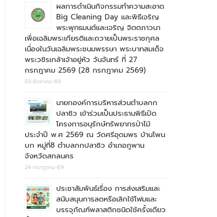
ผลการดำเนินกิจกรรมทำความสะอาด
Big Cleaning Day และพิธีเจริญ
พระพุทธมนต์และเจริญ จิตตภาวนา
เพื่อเฉลิมพระเกียรติและถวายเป็นพระราชกุศล
เนื่องในวันเฉลิมพระชนมพรรษา พระบาทสมเด็จ
พระวชิรเกล้าเจ้าอยู่หัว วันจันทร์ ที่ 27
กรกฎาคม 2569 (28 กรกฎาคม 2569)
03-สิงหาคม-69
นายกองค์การบริหารส่วนตำบลกก
ปลาซิว เข้าร่วมเป็นประธานพิธีเปิด
โครงการอนุรักษ์ทรัพยากรป่าไม้
ประจำปี พ.ศ 2569 ณ วัดศรีอุดมพร บ้านโพน
บก หมู่ที่8 ตำบลกกปลาซิว อำเภอภูพาน
จังหวัดสกลนคร
24-กรกฎาคม-69
ประชาสัมพันธ์เรื่อง การส่งเสริมและ
สนับสนุนการลดหรือเลิกใช้โฟมและ
บรรจุภัณฑ์พลาสติกชนิดใช้ครั้งเดียว