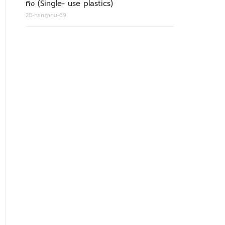
ทิ้ง (Single- use plastics)
20-กรกฎาคม-69