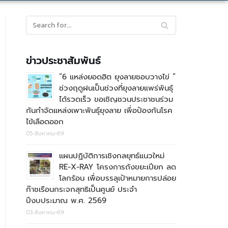
ข่าวประชาสัมพันธ์
“6 แหล่งยอดฮิต ยุงลายชอบวางไข่ ”
ช่วงฤดูฝนเป็นช่วงที่ยุงลายแพร่พันธุ์
ได้รวดเร็ว ขอเชิญชวนประชาชนร่วม
กันกำจัดแหล่งเพาะพันธุ์ยุงลาย เพื่อป้องกันโรค
ไข้เลือดออก
05-สิงหาคม-69
แผนปฏิบัติการเชิงกลยุทธ์แนวใหม่
RE-X-RAY โครงการถังขยะเปียก ลด
โลกร้อน เพื่อบรรลุเป้าหมายการปล่อย
ก๊าชเรือนกระจกสุทธิเป็นศูนย์ ประจำ
ปีงบประมาณ พ.ศ. 2569
03-สิงหาคม-69