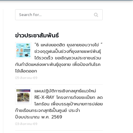
ข่าวประชาสัมพันธ์
“6 แหล่งยอดฮิต ยุงลายชอบวางไข่ ”
ช่วงฤดูฝนเป็นช่วงที่ยุงลายแพร่พันธุ์
ได้รวดเร็ว ขอเชิญชวนประชาชนร่วม
กันกำจัดแหล่งเพาะพันธุ์ยุงลาย เพื่อป้องกันโรค
ไข้เลือดออก
05-สิงหาคม-69
แผนปฏิบัติการเชิงกลยุทธ์แนวใหม่
RE-X-RAY โครงการถังขยะเปียก ลด
โลกร้อน เพื่อบรรลุเป้าหมายการปล่อย
ก๊าชเรือนกระจกสุทธิเป็นศูนย์ ประจำ
ปีงบประมาณ พ.ศ. 2569
03-สิงหาคม-69