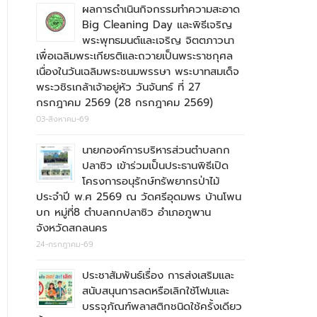
ผลการดำเนินกิจกรรมทำความสะอาด
Big Cleaning Day และพิธีเจริญ
พระพุทธมนต์และเจริญ จิตตภาวนา
เพื่อเฉลิมพระเกียรติและถวายเป็นพระราชกุศล
เนื่องในวันเฉลิมพระชนมพรรษา พระบาทสมเด็จ
พระวชิรเกล้าเจ้าอยู่หัว วันจันทร์ ที่ 27
กรกฎาคม 2569 (28 กรกฎาคม 2569)
03-สิงหาคม-69
นายกองค์การบริหารส่วนตำบลกก
ปลาซิว เข้าร่วมเป็นประธานพิธีเปิด
โครงการอนุรักษ์ทรัพยากรป่าไม้
ประจำปี พ.ศ 2569 ณ วัดศรีอุดมพร บ้านโพน
บก หมู่ที่8 ตำบลกกปลาซิว อำเภอภูพาน
จังหวัดสกลนคร
24-กรกฎาคม-69
ประชาสัมพันธ์เรื่อง การส่งเสริมและ
สนับสนุนการลดหรือเลิกใช้โฟมและ
บรรจุภัณฑ์พลาสติกชนิดใช้ครั้งเดียว