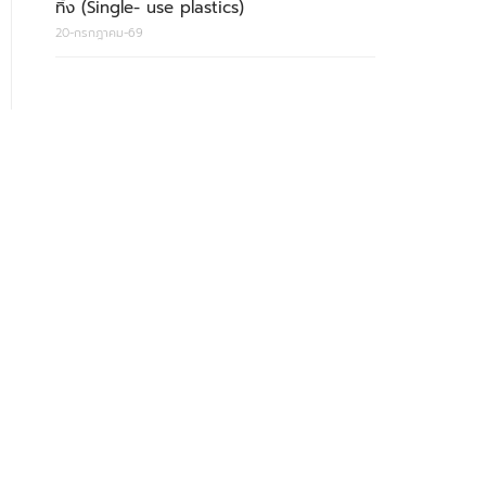
ทิ้ง (Single- use plastics)
20-กรกฎาคม-69