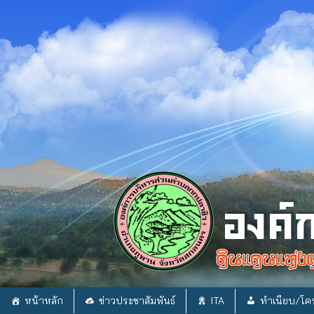
Skip
to
content
หน้าหลัก
ข่าวประชาสัมพันธ์
ITA
ทำเนียบ/โคร