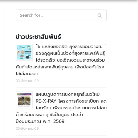
ข่าวประชาสัมพันธ์
“6 แหล่งยอดฮิต ยุงลายชอบวางไข่ ”
ช่วงฤดูฝนเป็นช่วงที่ยุงลายแพร่พันธุ์
ได้รวดเร็ว ขอเชิญชวนประชาชนร่วม
กันกำจัดแหล่งเพาะพันธุ์ยุงลาย เพื่อป้องกันโรค
ไข้เลือดออก
05-สิงหาคม-69
แผนปฏิบัติการเชิงกลยุทธ์แนวใหม่
RE-X-RAY โครงการถังขยะเปียก ลด
โลกร้อน เพื่อบรรลุเป้าหมายการปล่อย
ก๊าชเรือนกระจกสุทธิเป็นศูนย์ ประจำ
ปีงบประมาณ พ.ศ. 2569
03-สิงหาคม-69