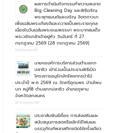
ผลการดำเนินกิจกรรมทำความสะอาด
Big Cleaning Day และพิธีเจริญ
พระพุทธมนต์และเจริญ จิตตภาวนา
เพื่อเฉลิมพระเกียรติและถวายเป็นพระราชกุศล
เนื่องในวันเฉลิมพระชนมพรรษา พระบาทสมเด็จ
พระวชิรเกล้าเจ้าอยู่หัว วันจันทร์ ที่ 27
กรกฎาคม 2569 (28 กรกฎาคม 2569)
03-สิงหาคม-69
นายกองค์การบริหารส่วนตำบลกก
ปลาซิว เข้าร่วมเป็นประธานพิธีเปิด
โครงการอนุรักษ์ทรัพยากรป่าไม้
ประจำปี พ.ศ 2569 ณ วัดศรีอุดมพร บ้านโพน
บก หมู่ที่8 ตำบลกกปลาซิว อำเภอภูพาน
จังหวัดสกลนคร
24-กรกฎาคม-69
ประชาสัมพันธ์เรื่อง การส่งเสริมและ
สนับสนุนการลดหรือเลิกใช้โฟมและ
บรรจุภัณฑ์พลาสติกชนิดใช้ครั้งเดียว