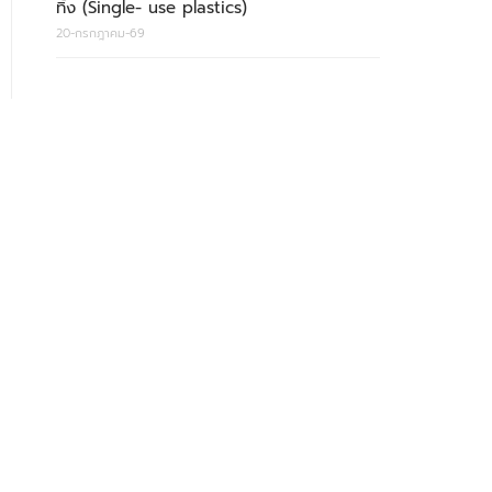
ทิ้ง (Single- use plastics)
20-กรกฎาคม-69