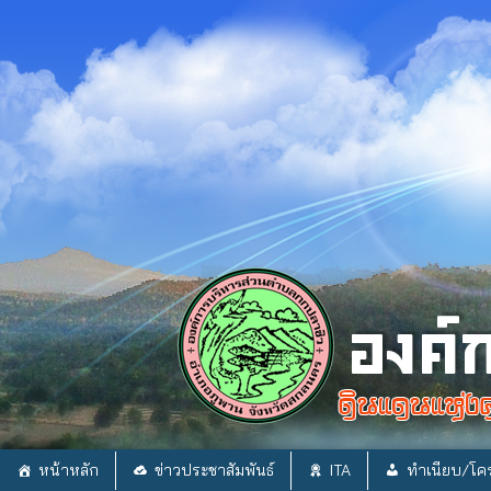
Skip
to
content
หน้าหลัก
ข่าวประชาสัมพันธ์
ITA
ทำเนียบ/โคร