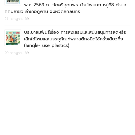
พ.ศ 2569 ณ วัดศรีอุดมพร บ้านโพนบก หมู่ที่8 ตำบล
กกปลาซิว อำเภอภูพาน จังหวัดสกลนคร
24-กรกฎาคม-69
ประชาสัมพันธ์เรื่อง การส่งเสริมและสนับสนุนการลดหรือ
เลิกใช้โฟมและบรรจุภัณฑ์พลาสติกชนิดใช้ครั้งเดียวทิ้ง
(Single- use plastics)
20-กรกฎาคม-69