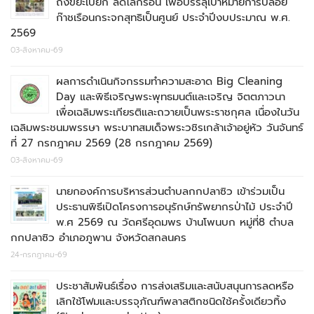
ถังขยะเปียก ลดโลกร้อน เพื่อบรรลุเป้าหมายการปล่อย
ก๊าชเรือนกระจกสุทธิเป็นศูนย์ ประจำปีงบประมาณ พ.ศ.
2569
03-สิงหาคม-69
ผลการดำเนินกิจกรรมทำความสะอาด Big Cleaning
Day และพิธีเจริญพระพุทธมนต์และเจริญ จิตตภาวนา
เพื่อเฉลิมพระเกียรติและถวายเป็นพระราชกุศล เนื่องในวัน
เฉลิมพระชนมพรรษา พระบาทสมเด็จพระวชิรเกล้าเจ้าอยู่หัว วันจันทร์
ที่ 27 กรกฎาคม 2569 (28 กรกฎาคม 2569)
03-สิงหาคม-69
นายกองค์การบริหารส่วนตำบลกกปลาซิว เข้าร่วมเป็น
ประธานพิธีเปิดโครงการอนุรักษ์ทรัพยากรป่าไม้ ประจำปี
พ.ศ 2569 ณ วัดศรีอุดมพร บ้านโพนบก หมู่ที่8 ตำบล
กกปลาซิว อำเภอภูพาน จังหวัดสกลนคร
24-กรกฎาคม-69
ประชาสัมพันธ์เรื่อง การส่งเสริมและสนับสนุนการลดหรือ
เลิกใช้โฟมและบรรจุภัณฑ์พลาสติกชนิดใช้ครั้งเดียวทิ้ง