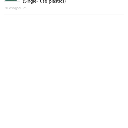
(Single- use plastics)
20-กรกฎาคม-69