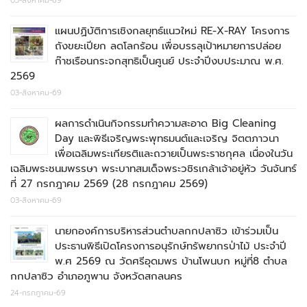
05-สิงหาคม-69
แผนปฏิบัติการเชิงกลยุทธ์แนวใหม่ RE-X-RAY โครงการ
ถังขยะเปียก ลดโลกร้อน เพื่อบรรลุเป้าหมายการปล่อย
ก๊าชเรือนกระจกสุทธิเป็นศูนย์ ประจำปีงบประมาณ พ.ศ.
2569
03-สิงหาคม-69
ผลการดำเนินกิจกรรมทำความสะอาด Big Cleaning
Day และพิธีเจริญพระพุทธมนต์และเจริญ จิตตภาวนา
เพื่อเฉลิมพระเกียรติและถวายเป็นพระราชกุศล เนื่องในวัน
เฉลิมพระชนมพรรษา พระบาทสมเด็จพระวชิรเกล้าเจ้าอยู่หัว วันจันทร์
ที่ 27 กรกฎาคม 2569 (28 กรกฎาคม 2569)
03-สิงหาคม-69
นายกองค์การบริหารส่วนตำบลกกปลาซิว เข้าร่วมเป็น
ประธานพิธีเปิดโครงการอนุรักษ์ทรัพยากรป่าไม้ ประจำปี
พ.ศ 2569 ณ วัดศรีอุดมพร บ้านโพนบก หมู่ที่8 ตำบล
กกปลาซิว อำเภอภูพาน จังหวัดสกลนคร
24-กรกฎาคม-69