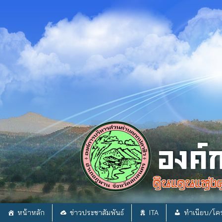
Skip
to
content
หน้าหลัก
ข่าวประชาสัมพันธ์
ITA
ทำเนียบ/โคร