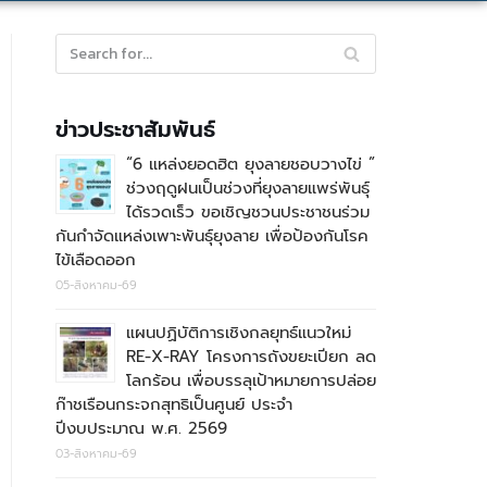
ข่าวประชาสัมพันธ์
“6 แหล่งยอดฮิต ยุงลายชอบวางไข่ ”
ช่วงฤดูฝนเป็นช่วงที่ยุงลายแพร่พันธุ์
ได้รวดเร็ว ขอเชิญชวนประชาชนร่วม
กันกำจัดแหล่งเพาะพันธุ์ยุงลาย เพื่อป้องกันโรค
ไข้เลือดออก
05-สิงหาคม-69
แผนปฏิบัติการเชิงกลยุทธ์แนวใหม่
RE-X-RAY โครงการถังขยะเปียก ลด
โลกร้อน เพื่อบรรลุเป้าหมายการปล่อย
ก๊าชเรือนกระจกสุทธิเป็นศูนย์ ประจำ
ปีงบประมาณ พ.ศ. 2569
03-สิงหาคม-69