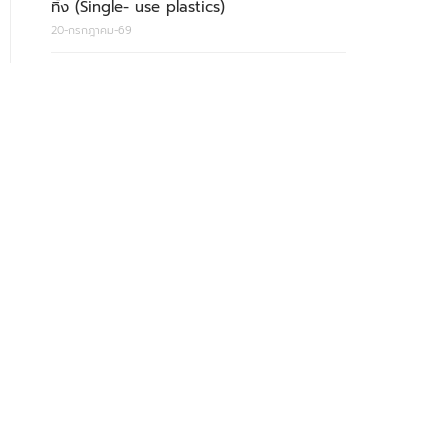
ทิ้ง (Single- use plastics)
20-กรกฎาคม-69