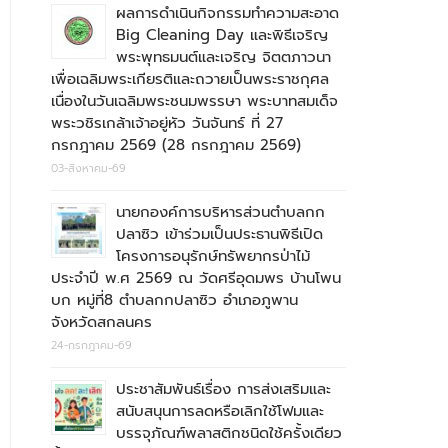
ผลการดำเนินกิจกรรมทำความสะอาด
Big Cleaning Day และพิธีเจริญ
พระพุทธมนต์และเจริญ จิตตภาวนา
เพื่อเฉลิมพระเกียรติและถวายเป็นพระราชกุศล
เนื่องในวันเฉลิมพระชนมพรรษา พระบาทสมเด็จ
พระวชิรเกล้าเจ้าอยู่หัว วันจันทร์ ที่ 27
กรกฎาคม 2569 (28 กรกฎาคม 2569)
03-สิงหาคม-69
นายกองค์การบริหารส่วนตำบลกก
ปลาซิว เข้าร่วมเป็นประธานพิธีเปิด
โครงการอนุรักษ์ทรัพยากรป่าไม้
ประจำปี พ.ศ 2569 ณ วัดศรีอุดมพร บ้านโพน
บก หมู่ที่8 ตำบลกกปลาซิว อำเภอภูพาน
จังหวัดสกลนคร
24-กรกฎาคม-69
ประชาสัมพันธ์เรื่อง การส่งเสริมและ
สนับสนุนการลดหรือเลิกใช้โฟมและ
บรรจุภัณฑ์พลาสติกชนิดใช้ครั้งเดียว