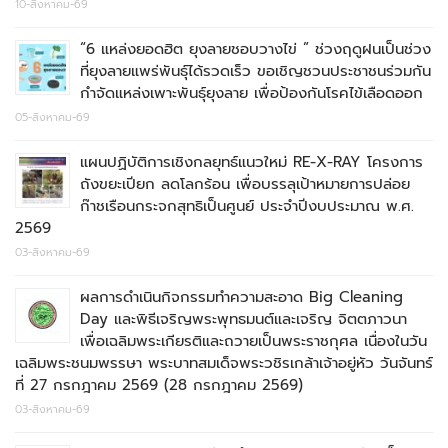
10-สิงหาคม-69
“6 แหล่งยอดฮิต ยุงลายชอบวางไข่ ” ช่วงฤดูฝนเป็นช่วง
ที่ยุงลายแพร่พันธุ์ได้รวดเร็ว ขอเชิญชวนประชาชนร่วมกัน
กำจัดแหล่งเพาะพันธุ์ยุงลาย เพื่อป้องกันโรคไข้เลือดออก
05-สิงหาคม-69
แผนปฏิบัติการเชิงกลยุทธ์แนวใหม่ RE-X-RAY โครงการ
ถังขยะเปียก ลดโลกร้อน เพื่อบรรลุเป้าหมายการปล่อย
ก๊าชเรือนกระจกสุทธิเป็นศูนย์ ประจำปีงบประมาณ พ.ศ.
2569
03-สิงหาคม-69
ผลการดำเนินกิจกรรมทำความสะอาด Big Cleaning
Day และพิธีเจริญพระพุทธมนต์และเจริญ จิตตภาวนา
เพื่อเฉลิมพระเกียรติและถวายเป็นพระราชกุศล เนื่องในวัน
เฉลิมพระชนมพรรษา พระบาทสมเด็จพระวชิรเกล้าเจ้าอยู่หัว วันจันทร์
ที่ 27 กรกฎาคม 2569 (28 กรกฎาคม 2569)
03-สิงหาคม-69