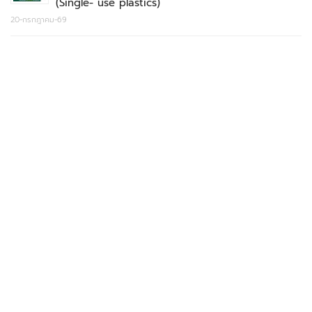
(Single- use plastics)
20-กรกฎาคม-69