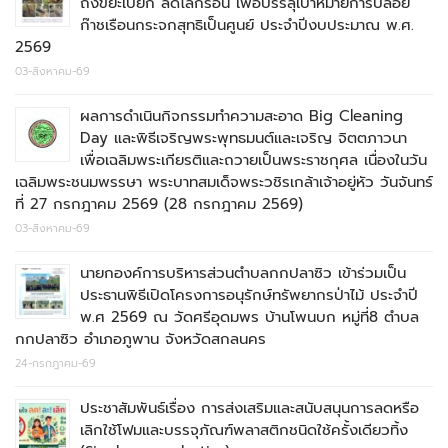
ถังขยะเปียก ลดโลกร้อน เพื่อบรรลุเป้าหมายการปล่อย
ก๊าชเรือนกระจกสุทธิเป็นศูนย์ ประจำปีงบประมาณ พ.ศ.
2569
03-สิงหาคม-69
ผลการดำเนินกิจกรรมทำความสะอาด Big Cleaning
Day และพิธีเจริญพระพุทธมนต์และเจริญ จิตตภาวนา
เพื่อเฉลิมพระเกียรติและถวายเป็นพระราชกุศล เนื่องในวัน
เฉลิมพระชนมพรรษา พระบาทสมเด็จพระวชิรเกล้าเจ้าอยู่หัว วันจันทร์
ที่ 27 กรกฎาคม 2569 (28 กรกฎาคม 2569)
03-สิงหาคม-69
นายกองค์การบริหารส่วนตำบลกกปลาซิว เข้าร่วมเป็น
ประธานพิธีเปิดโครงการอนุรักษ์ทรัพยากรป่าไม้ ประจำปี
พ.ศ 2569 ณ วัดศรีอุดมพร บ้านโพนบก หมู่ที่8 ตำบล
กกปลาซิว อำเภอภูพาน จังหวัดสกลนคร
24-กรกฎาคม-69
ประชาสัมพันธ์เรื่อง การส่งเสริมและสนับสนุนการลดหรือ
เลิกใช้โฟมและบรรจุภัณฑ์พลาสติกชนิดใช้ครั้งเดียวทิ้ง