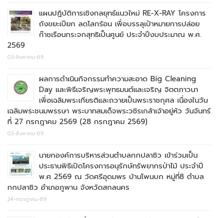
แผนปฏิบัติการเชิงกลยุทธ์แนวใหม่ RE-X-RAY โครงการ
ถังขยะเปียก ลดโลกร้อน เพื่อบรรลุเป้าหมายการปล่อย
ก๊าชเรือนกระจกสุทธิเป็นศูนย์ ประจำปีงบประมาณ พ.ศ.
2569
03-สิงหาคม-69
ผลการดำเนินกิจกรรมทำความสะอาด Big Cleaning
Day และพิธีเจริญพระพุทธมนต์และเจริญ จิตตภาวนา
เพื่อเฉลิมพระเกียรติและถวายเป็นพระราชกุศล เนื่องในวัน
เฉลิมพระชนมพรรษา พระบาทสมเด็จพระวชิรเกล้าเจ้าอยู่หัว วันจันทร์
ที่ 27 กรกฎาคม 2569 (28 กรกฎาคม 2569)
03-สิงหาคม-69
นายกองค์การบริหารส่วนตำบลกกปลาซิว เข้าร่วมเป็น
ประธานพิธีเปิดโครงการอนุรักษ์ทรัพยากรป่าไม้ ประจำปี
พ.ศ 2569 ณ วัดศรีอุดมพร บ้านโพนบก หมู่ที่8 ตำบล
กกปลาซิว อำเภอภูพาน จังหวัดสกลนคร
24-กรกฎาคม-69