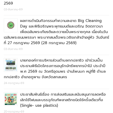
2569
03-สิงหาคม-69
ผลการดำเนินกิจกรรมทำความสะอาด Big Cleaning
Day และพิธีเจริญพระพุทธมนต์และเจริญ จิตตภาวนา
เพื่อเฉลิมพระเกียรติและถวายเป็นพระราชกุศล เนื่องในวัน
เฉลิมพระชนมพรรษา พระบาทสมเด็จพระวชิรเกล้าเจ้าอยู่หัว วันจันทร์
ที่ 27 กรกฎาคม 2569 (28 กรกฎาคม 2569)
03-สิงหาคม-69
นายกองค์การบริหารส่วนตำบลกกปลาซิว เข้าร่วมเป็น
ประธานพิธีเปิดโครงการอนุรักษ์ทรัพยากรป่าไม้ ประจำปี
พ.ศ 2569 ณ วัดศรีอุดมพร บ้านโพนบก หมู่ที่8 ตำบล
กกปลาซิว อำเภอภูพาน จังหวัดสกลนคร
24-กรกฎาคม-69
ประชาสัมพันธ์เรื่อง การส่งเสริมและสนับสนุนการลดหรือ
เลิกใช้โฟมและบรรจุภัณฑ์พลาสติกชนิดใช้ครั้งเดียวทิ้ง
(Single- use plastics)
20-กรกฎาคม-69