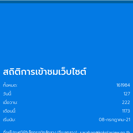
สถิติการเข้าชมเว็บไซต์
ทั้งหมด:
161984
วันนี้:
127
เมื่อวาน:
222
เดือนนี้:
1173
เริ่มนับ:
08-กรกฎาคม-21
ที่อยู่ไปรษณีย์อิเล็กทรอนิกส์กลาง (อีเมลกลาง) : saraban@kokplasiew.go.th